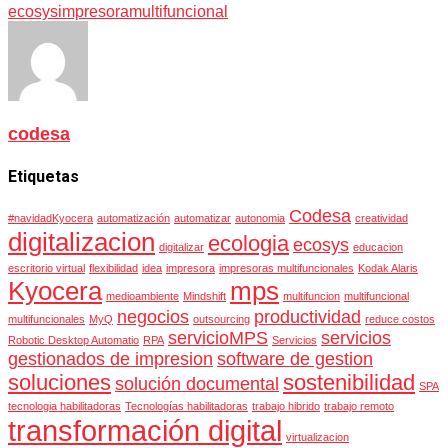
ecosys
impresora
multifuncional
codesa
Etiquetas
Codesa
#navidadKyocera
automatización
automatizar
autonomia
creatividad
digitalizacion
ecologia
ecosys
digitalizar
educacion
escritorio virtual
flexibilidad
idea
impresora
impresoras multifuncionales
Kodak Alaris
Kyocera
mps
medioambiente
Mindshift
multifuncion
multifuncional
negocios
productividad
multifuncionales
MyQ
outsourcing
reduce costos
servicioMPS
servicios
Robotic Desktop Automatio
RPA
Servicios
gestionados de impresion
software de gestion
soluciones
sostenibilidad
solución documental
SPA
tecnologia habilitadoras
Tecnologías habilitadoras
trabajo hibrido
trabajo remoto
transformación digital
virtualizacion