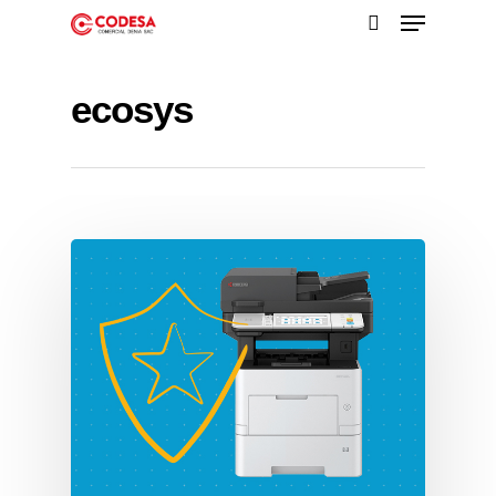
ecosys
Presione enter para buscar o ESC para cerrar