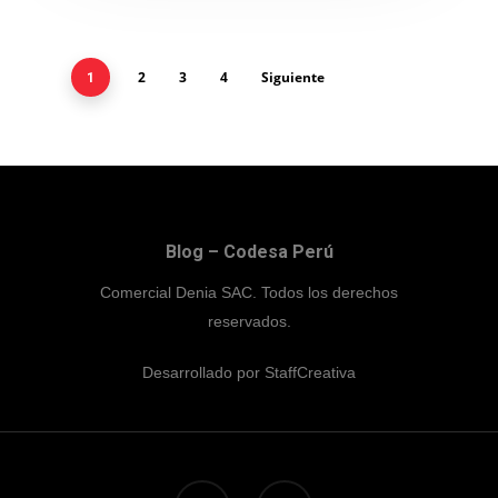
2
3
4
Siguiente
1
Blog – Codesa Perú
Comercial Denia SAC. Todos los derechos
reservados.
Desarrollado por
StaffCreativa