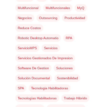
Multifuncional
Multifuncionales
MyQ
Negocios
Outsourcing
Productividad
Reduce Costos
Robotic Desktop Automatio
RPA
ServicioMPS
Servicios
Kyocera
Servicios Gestionados De Impresion
Avision
Software De Gestion
Soluciones
Servicios
Solución Documental
Sostenibilidad
SPA
Tecnologia Habilitadoras
Tecnologías Habilitadoras
Trabajo Hibrido