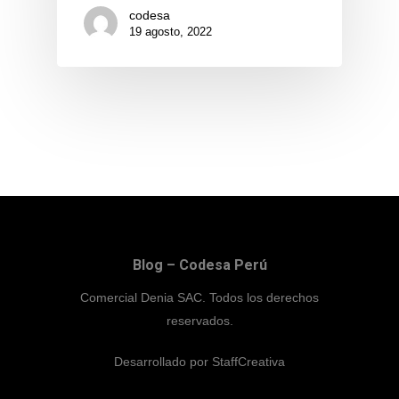
Kyocera
codesa
19 agosto, 2022
Avision
Servicios
Blog – Codesa Perú
Comercial Denia SAC. Todos los derechos
reservados.
Desarrollado por
StaffCreativa