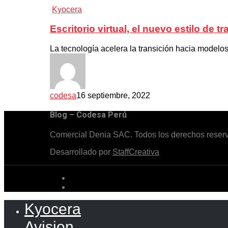
Kyocera
Escritorio virtual, el nuevo estilo de tr
La tecnología acelera la transición hacia modelos
codesa
16 septiembre, 2022
Blog – Codesa Perú
Comercial Denia SAC. Todos los derechos reser
Desarrollado por
StaffCreativa
Kyocera
Avision