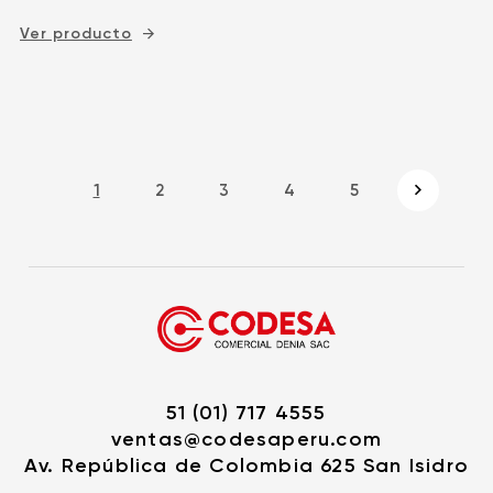
Ver producto
1
2
3
4
5
51 (01) 717 4555
ventas@codesaperu.com
Av. República de Colombia 625 San Isidro